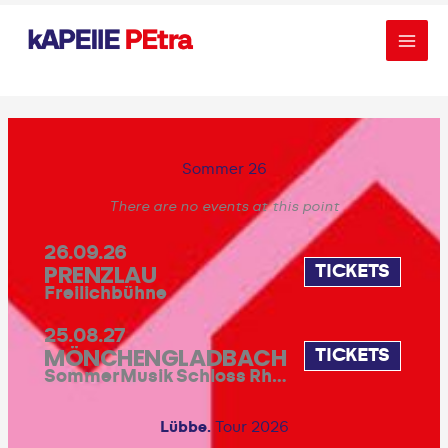
Zum
Inhalt
springen
Sommer 26
There are no events at this point
26.09.26
PRENZLAU
TICKETS
Freilichbühne
25.08.27
MÖNCHENGLADBACH
TICKETS
SommerMusik Schloss Rheydt
Lübbe.
Tour 2026