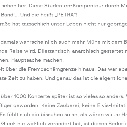
zt schon her. Diese Studenten-Kneipentour durch M
e Band!… Und die heißt „PETRA“!
raße hat tatsächlich unser Leben nicht nur geprägt
ns damals wahrscheinlich auch mehr Mühe mit dem
de Reise wird. Dilettantisch-anarchisch gestartet m
onen. Hauptsache machen.
t über die Fremdschämgrenze hinaus. Das war abe
te Zeit zu haben. Und genau das ist die eigentliche
ber 1000 Konzerte später ist so vieles so anders. W
eßiger geworden. Keine Zauberei, keine Elvis-Imitat
Es fühlt sich ein bisschen so an, als wären wir zu
lück nie wirklich verändert hat, ist dieses Bedürf