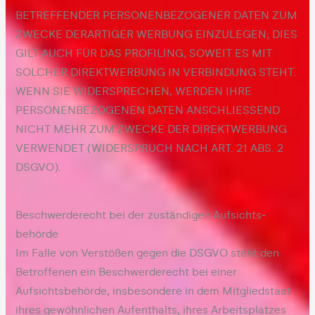
BETREFFENDER PERSONENBEZOGENER DATEN ZUM
ZWECKE DERARTIGER WERBUNG EINZULEGEN; DIES
GILT AUCH FÜR DAS PROFILING, SOWEIT ES MIT
SOLCHER DIREKTWERBUNG IN VERBINDUNG STEHT.
WENN SIE WIDERSPRECHEN, WERDEN IHRE
PERSONENBEZOGENEN DATEN ANSCHLIESSEND
NICHT MEHR ZUM ZWECKE DER DIREKTWERBUNG
VERWENDET (WIDERSPRUCH NACH ART. 21 ABS. 2
DSGVO).
Beschwerde­recht bei der zuständigen Aufsichts­
behörde
Im Falle von Verstößen gegen die DSGVO steht den
Betroffenen ein Beschwerderecht bei einer
Aufsichtsbehörde, insbesondere in dem Mitgliedstaat
ihres gewöhnlichen Aufenthalts, ihres Arbeitsplatzes